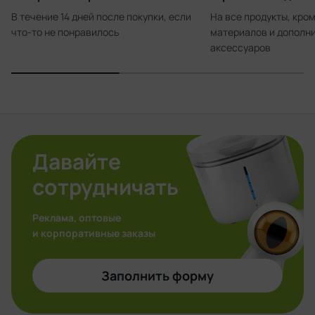
гипоаллергенен и в нем не заводятся паразиты.
В течение 14 дней после покупки, если
На все продукты, кро
Лежанка универсальной расцветки впишется в любой
что-то не понравилось
материалов и дополн
интерьер. А прямоугольная форма позволяет
аксессуаров
поставить ее там, где ваш питомец предпочитает
отдыхать — в углу, вдоль мебели, на подоконнике или у
стены.
Давайте
сотрудничать
Реклама, оптовые
и корпоративные заказы
Заполнить форму