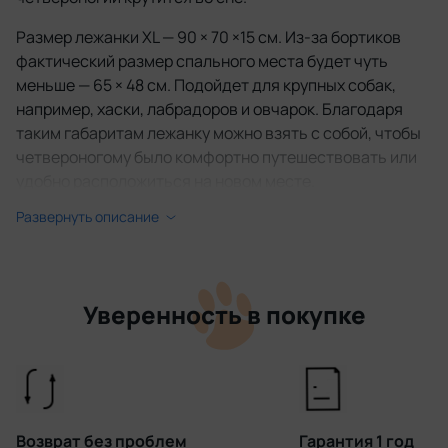
Размер лежанки XL — 90 × 70 ×15 см. Из-за бортиков
фактический размер спального места будет чуть
меньше — 65 × 48 см. Подойдет для крупных собак,
например, хаски, лабрадоров и овчарок. Благодаря
таким габаритам лежанку можно взять с собой, чтобы
четвероногому было комфортно путешествовать или
удобно расположиться на новом месте.
Развернуть описание
Верхний слой лежанки — износостойкая рогожка. Ее
легко очистить от шерсти, а грязь удаляется обычной
влажной тряпкой. Чехлы можно снять и постирать в
машине. Надежные молнии спрятаны в глубине
Уверенность в покупке
подушек — питомец до них не доберется.
Внутри лежанки — упругий наполнитель синтешар.
Пока питомец отдыхает, подушка будет мягко
поддерживать его, а потом быстро вернет прежнюю
форму. Материал не впитывает запахи и влагу,
Возврат без проблем
Гарантия 1 год