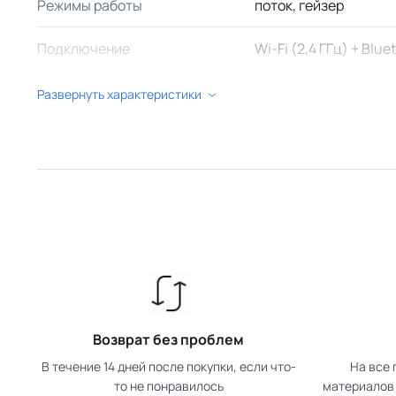
Режимы работы
поток, гейзер
Подключение
Wi-Fi (2,4 ГГц) + Bl
Вместимость бака
2 л
Развернуть характеристики
Питание
USB
Громкость в процессе работы
до 35 дБ
Размеры
19,5 × 19,2 × 14 см
Вес
0,58 кг
Страна-производитель
Китай
Возврат без проблем
В течение 14 дней после покупки, если что-
На все 
Что в коробке
то не понравилось
материалов 